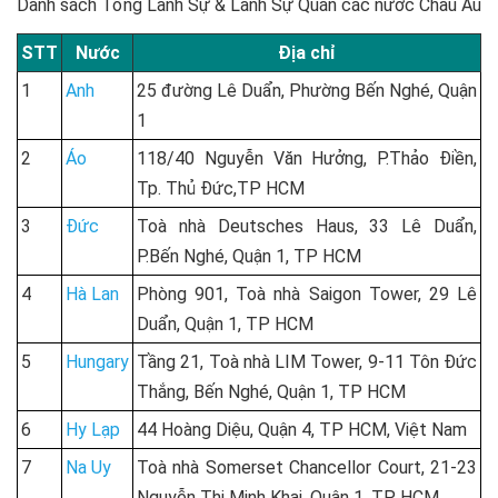
Danh sách Tổng Lãnh Sự & Lãnh Sự Quán các nước Châu Âu
STT
Nước
Địa chỉ
1
Anh
25 đường Lê Duẩn, Phường Bến Nghé, Quận
1
2
Áo
118/40 Nguyễn Văn Hưởng, P.Thảo Điền,
Tp. Thủ Đức,TP HCM
3
Đức
Toà nhà Deutsches Haus, 33 Lê Duẩn,
P.Bến Nghé, Quận 1, TP HCM
4
Hà Lan
Phòng 901, Toà nhà Saigon Tower, 29 Lê
Duẩn, Quận 1, TP HCM
5
Hungary
Tầng 21, Toà nhà LIM Tower, 9-11 Tôn Đức
Thắng, Bến Nghé, Quận 1, TP HCM
6
Hy Lạp
44 Hoàng Diệu, Quận 4, TP HCM, Việt Nam
7
Na Uy
Toà nhà Somerset Chancellor Court, 21-23
Nguyễn Thị Minh Khai, Quận 1, TP HCM.