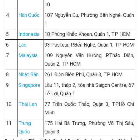
10
4
Hàn Quốc
107 Nguyễn Du, Phường Bến Nghé, Quận
1
5
Indonesia
18 Phùng Khắc Khoan, Quận 1, TP HCM
6
Lào
93 Pasteur, P.Bến Nghé, Quận 1, TP HCM
7
Malaysia
109 Nguyễn Văn Hưởng, P.Thảo Điền,
Quận 2, TP HCM
8
Nhật Bản
261 Điện Biên Phủ, Quận 3, TP HCM
9
Singapore
Lầu 11, tháp 2, tòa nhà Saigon Centre, 67
Lê Lợi, Quận 1
10
Thái Lan
77 Trần Quốc Thảo, Quận 3, TP.Hồ Chí
Minh
11
Trung
175 Hai Bà Trưng, Phường Võ Thị Sáu,
Quốc
Quận 3