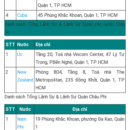
Quận 1, TP HCM
4
Cuba
45 Phùng Khắc Khoan, Quận 1, TP HCM
Danh sách Tổng Lãnh Sự & Lãnh Sự Quán các nước Châu
Úc
STT
Nước
Địa chỉ
1
Úc
Tầng 20, Toà nhà Vincom Center, 47 Lý Tự
Trọng, P.Bến Nghé, Quận 1, TP HCM
2
New
Phòng 804, Tầng 8, Toà nhà The
Zealand
Metropolitan, 235 Đồng Khởi, Quận 1, TP
HCM
Danh sách Tổng Lãnh Sự & Lãnh Sự Quán Châu Phi
STT
Nước
Địa chỉ
1
Nam
19 Phùng Khắc Khoan, phường Đa Kao, Quận
Phi
1