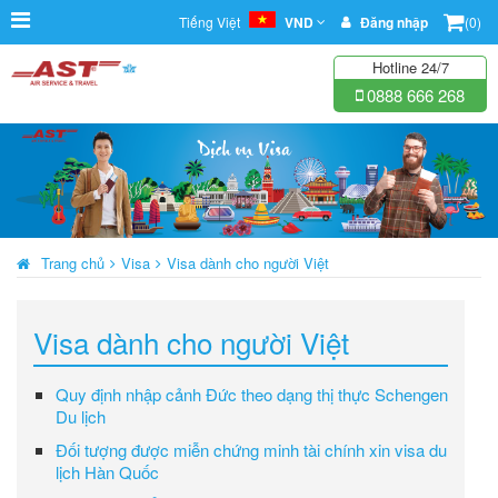
Tiếng Việt
VND
Đăng nhập
(0)
Hotline 24/7
0888 666 268
Trang chủ
Visa
Visa dành cho người Việt
Visa dành cho người Việt
Quy định nhập cảnh Đức theo dạng thị thực Schengen
Du lịch
Đối tượng được miễn chứng minh tài chính xin visa du
lịch Hàn Quốc