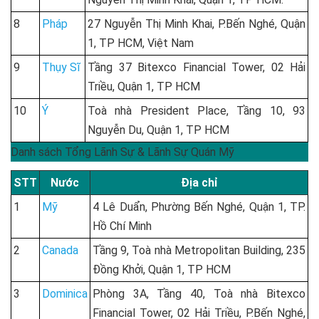
8
Pháp
27 Nguyễn Thị Minh Khai, P.Bến Nghé, Quận
1, TP HCM, Việt Nam
9
Thụy Sĩ
Tầng 37 Bitexco Financial Tower, 02 Hải
Triều, Quận 1, TP HCM
10
Ý
Toà nhà President Place, Tầng 10, 93
Nguyễn Du, Quận 1, TP HCM
Danh sách Tổng Lãnh Sự & Lãnh Sự Quán Mỹ
STT
Nước
Địa chỉ
1
Mỹ
4 Lê Duẩn, Phường Bến Nghé, Quận 1, TP.
Hồ Chí Minh
2
Canada
Tầng 9, Toà nhà Metropolitan Building, 235
Đồng Khởi, Quận 1, TP HCM
3
Dominica
Phòng 3A, Tầng 40, Toà nhà Bitexco
Financial Tower, 02 Hải Triều, P.Bến Nghé,