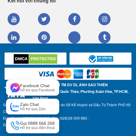
Kết nối với chúng tôi
CÔNG TY TNHH TM DV DL ÁNH SAO THIÊN
Facebook Chat
Hỗ trợ qua Facebook
Địa chỉ: 57 Trần Quốc Thảo, Phường Xuân Hòa, TP.HCM,
Việt Nam
Số Giấy phép ĐKKD: 0304967783 do Sở Kế Hoạch và Đầu Tư Thành Phố Hồ
Zalo Chat
Hỗ trợ qua Zalo
Chí Minh cấp ngày 17-05-2007
Điện thoại: (028)39 306 999 - Fax (028)39 300 883 -
Gọi 0888 666 268
Email: info@asttravel.com.vn
Hỗ trợ qua điện thoại