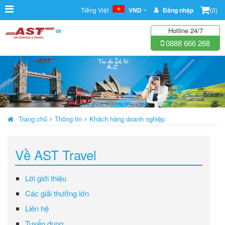
Tiếng Việt
VND
Đăng nhập
(0)
Hotline 24/7
0888 666 268
Trang chủ
Thông tin
Khách hàng doanh nghiệp
Về AST Travel
Lời giới thiệu
Các giải thưởng lớn
Liên hệ
Tuyển dụng