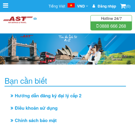
Tiếng Việt
VND
Đăng nhập
(0)
Hotline 24/7
0888 666 268
Bạn cần biết
Hướng dẫn đăng ký đại lý cấp 2
Điều khoản sử dụng
Chính sách bảo mật