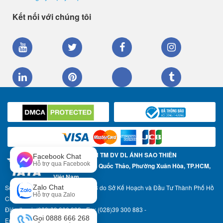
Kết nối với chúng tôi
CÔNG TY TNHH TM DV DL ÁNH SAO THIÊN
Facebook Chat
Hỗ trợ qua Facebook
Địa chỉ: 57 Trần Quốc Thảo, Phường Xuân Hòa, TP.HCM,
Việt Nam
Zalo Chat
Số Giấy phép ĐKKD: 0304967783 do Sở Kế Hoạch và Đầu Tư Thành Phố Hồ
Hỗ trợ qua Zalo
Chí Minh cấp ngày 17-05-2007
Điện thoại: (028)39 306 999 - Fax (028)39 300 883 -
Gọi 0888 666 268
Email: info@asttravel.com.vn