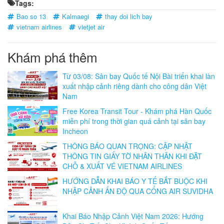
Tags:
Bao so 13
Kalmaegi
thay doi lich bay
vietnam airlines
vietjet air
Khám phá thêm
Từ 03/08: Sân bay Quốc tế Nội Bài triển khai làn
xuất nhập cảnh riêng dành cho công dân Việt
Nam
Free Korea Transit Tour - Khám phá Hàn Quốc
miễn phí trong thời gian quá cảnh tại sân bay
Incheon
THÔNG BÁO QUAN TRỌNG: CẬP NHẬT
THÔNG TIN GIẤY TỜ NHÂN THÂN KHI ĐẶT
CHỖ & XUẤT VÉ VIETNAM AIRLINES
HƯỚNG DẪN KHAI BÁO Y TẾ BẮT BUỘC KHI
NHẬP CẢNH ẤN ĐỘ QUA CỔNG AIR SUVIDHA
Khai Báo Nhập Cảnh Việt Nam 2026: Hướng