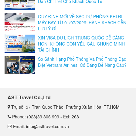
Dẫn Chi Tiết Cho Khách Quốc Tế
QUY ĐỊNH MỚI VỀ SẠC DỰ PHÒNG KHI ĐI
MÁY BAY TỪ 01/07/2026: HÀNH KHÁCH CẦN
LƯU Ý GÌ
XIN VISA DU LỊCH TRUNG QUỐC DỄ DÀNG
HƠN: KHÔNG CÒN YÊU CẦU CHỨNG MINH
TÀI CHÍNH
So Sánh Hạng Phổ Thông Và Phổ Thông Đặc
Biệt Vietnam Airlines: Có Đáng Để Nâng Cấp?
AST Travel Co.,Ltd
Trụ sở: 57 Trần Quốc Thảo, Phường Xuân Hòa, TP.HCM
Phone: (028)39 306 999 - Ext: 268
Email: info@asttravel.com.vn