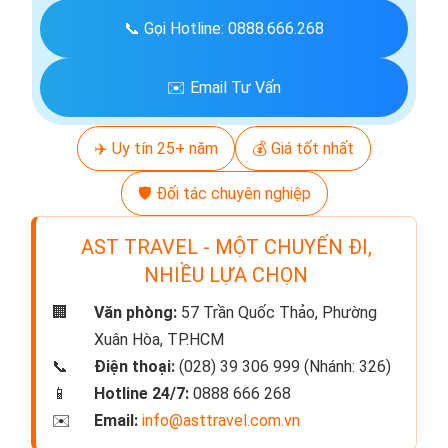
📞 Gọi Hotline: 0888.666.268
✉️ Email Tư Vấn
✈️ Uy tín 25+ năm
💰 Giá tốt nhất
🛡️ Đối tác chuyên nghiệp
AST TRAVEL - MỘT CHUYẾN ĐI,
NHIỀU LỰA CHỌN
🏢
Văn phòng:
57 Trần Quốc Thảo, Phường
Xuân Hòa, TP.HCM
📞
Điện thoại:
(028) 39 306 999 (Nhánh: 326)
📱
Hotline 24/7:
0888 666 268
✉️
Email:
info@asttravel.com.vn