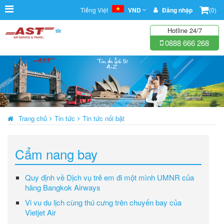
Tiếng Việt
VND
Đăng nhập
(0)
Hotline 24/7
0888 666 268
Trang chủ
Tin tức
Tin tức nổi bật
Cẩm nang bay
Quy định về Dịch vụ trẻ em đi một mình UMNR của
hãng Bangkok Airways
Vi vu du lịch cùng thú cưng trên chuyến bay của
Vietjet Air