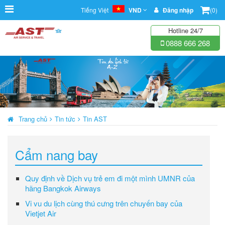
Tiếng Việt
VND
Đăng nhập
(0)
Hotline 24/7
0888 666 268
Trang chủ
Tin tức
Tin AST
Cẩm nang bay
Quy định về Dịch vụ trẻ em đi một mình UMNR của
hãng Bangkok Airways
Vi vu du lịch cùng thú cưng trên chuyến bay của
Vietjet Air