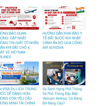
HÔNG BÁO QUAN
HƯỚNG DẪN KHAI BÁO Y
ỌNG: CẬP NHẬT
TẾ BẮT BUỘC KHI NHẬP
ÔNG TIN GIẤY TỜ NHÂN
CẢNH ẤN ĐỘ QUA CỔNG
ÂN KHI ĐẶT CHỖ &
AIR SUVIDHA
ẤT VÉ VIETNAM
RLINES
N VISA DU LỊCH TRUNG
So Sánh Hạng Phổ Thông
ỐC DỄ DÀNG HƠN:
Và Phổ Thông Đặc Biệt
HÔNG CÒN YÊU CẦU
Vietnam Airlines: Có Đáng
ỨNG MINH TÀI CHÍNH
Để Nâng Cấp?