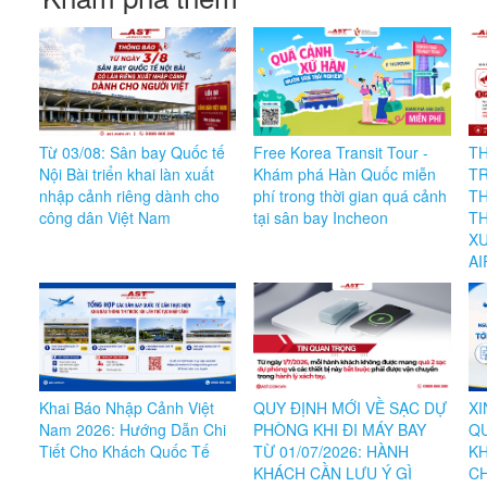
Từ 03/08: Sân bay Quốc tế
Free Korea Transit Tour -
T
Nội Bài triển khai làn xuất
Khám phá Hàn Quốc miễn
TR
nhập cảnh riêng dành cho
phí trong thời gian quá cảnh
TH
công dân Việt Nam
tại sân bay Incheon
TH
XU
AI
Khai Báo Nhập Cảnh Việt
QUY ĐỊNH MỚI VỀ SẠC DỰ
XI
Nam 2026: Hướng Dẫn Chi
PHÒNG KHI ĐI MÁY BAY
QU
Tiết Cho Khách Quốc Tế
TỪ 01/07/2026: HÀNH
K
KHÁCH CẦN LƯU Ý GÌ
CH