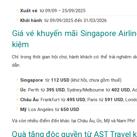
Xuất vé
: từ 09/09 – 25/09/2025
Khởi hành
: từ 09/09/2025 đến 31/03/2026
Giá vé khuyến mãi Singapore Airline
kiệm
Chỉ trong thời gian hội chợ, hành khách có thể trải nghiệm dị
dẫn:
Singapore
: từ
112 USD
(khứ hồi, chưa gồm thuế)
Úc
: Perth từ
395 USD
, Sydney/Melbourne từ
402 USD
, A
Châu Âu
: Frankfurt từ
495 USD
, Paris từ
591 USD
, Lond
Mỹ
: Los Angeles từ
650 USD
Và còn nhiều điểm đến khác tại Châu Âu, Úc, Mỹ và Nam Phi!
Quà tặng độc quyền từ AST Travel kh