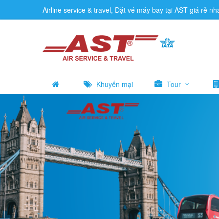
Airline service & travel, Đặt vé máy bay tại AST giá rẻ nh
Khuyến mại
Tour