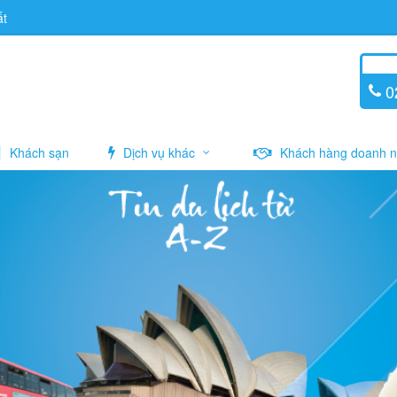
ất
02
Khách sạn
Dịch vụ khác
Khách hàng doanh n