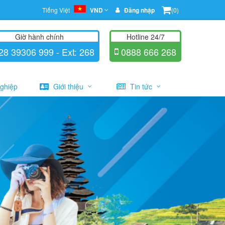
Tiếng Việt
VND
Đăng nhập
(0)
Giờ hành chính
Hotline 24/7
8 39306 999 - Ext: 268
0888 666 268
ghiệp
Giới thiệu
Tin tức