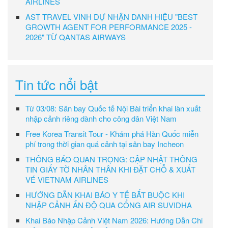
AIRLINES
AST TRAVEL VINH DỰ NHẬN DANH HIỆU "BEST
GROWTH AGENT FOR PERFORMANCE 2025 -
2026" TỪ QANTAS AIRWAYS
Tin tức nổi bật
Từ 03/08: Sân bay Quốc tế Nội Bài triển khai làn xuất
nhập cảnh riêng dành cho công dân Việt Nam
Free Korea Transit Tour - Khám phá Hàn Quốc miễn
phí trong thời gian quá cảnh tại sân bay Incheon
THÔNG BÁO QUAN TRỌNG: CẬP NHẬT THÔNG
TIN GIẤY TỜ NHÂN THÂN KHI ĐẶT CHỖ & XUẤT
VÉ VIETNAM AIRLINES
HƯỚNG DẪN KHAI BÁO Y TẾ BẮT BUỘC KHI
NHẬP CẢNH ẤN ĐỘ QUA CỔNG AIR SUVIDHA
Khai Báo Nhập Cảnh Việt Nam 2026: Hướng Dẫn Chi