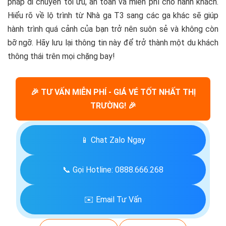
pháp di chuyển tối ưu, an toàn và miễn phí cho hành khách.
Hiểu rõ về lộ trình từ Nhà ga T3 sang các ga khác sẽ giúp
hành trình quá cảnh của bạn trở nên suôn sẻ và không còn
bỡ ngỡ. Hãy lưu lại thông tin này để trở thành một du khách
thông thái trên mọi chặng bay!
🎉 TƯ VẤN MIỄN PHÍ - GIÁ VÉ TỐT NHẤT THỊ
TRƯỜNG! 🎉
📱 Chat Zalo Ngay
📞 Gọi Hotline: 0888.666.268
✉️ Email Tư Vấn