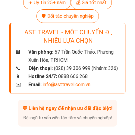
✈️ Uy tín 25+ năm
💰 Giá tốt nhất
🛡️ Đối tác chuyên nghiệp
AST TRAVEL - MỘT CHUYẾN ĐI,
NHIỀU LỰA CHỌN
🏢
Văn phòng:
57 Trần Quốc Thảo, Phường
Xuân Hòa, TP.HCM
📞
Điện thoại:
(028) 39 306 999 (Nhánh: 326)
📱
Hotline 24/7:
0888 666 268
✉️
Email:
info@asttravel.com.vn
💬
Liên hệ ngay để nhận ưu đãi đặc biệt!
Đội ngũ tư vấn viên tận tâm và chuyên nghiệp!