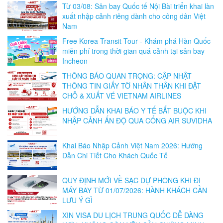
Từ 03/08: Sân bay Quốc tế Nội Bài triển khai làn
xuất nhập cảnh riêng dành cho công dân Việt
Nam
Free Korea Transit Tour - Khám phá Hàn Quốc
miễn phí trong thời gian quá cảnh tại sân bay
Incheon
THÔNG BÁO QUAN TRỌNG: CẬP NHẬT
THÔNG TIN GIẤY TỜ NHÂN THÂN KHI ĐẶT
CHỖ & XUẤT VÉ VIETNAM AIRLINES
HƯỚNG DẪN KHAI BÁO Y TẾ BẮT BUỘC KHI
NHẬP CẢNH ẤN ĐỘ QUA CỔNG AIR SUVIDHA
Khai Báo Nhập Cảnh Việt Nam 2026: Hướng
Dẫn Chi Tiết Cho Khách Quốc Tế
QUY ĐỊNH MỚI VỀ SẠC DỰ PHÒNG KHI ĐI
MÁY BAY TỪ 01/07/2026: HÀNH KHÁCH CẦN
LƯU Ý GÌ
XIN VISA DU LỊCH TRUNG QUỐC DỄ DÀNG