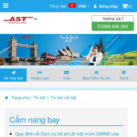
Tiếng Việt
VND
Đăng nhập
(0)
Hotline 24/7
0888 666 268
Vé máy bay
Khách sạn
Visa
Bảo hiểm du lịch
Tours
Trang chủ
Tin tức
Tin tức nổi bật
Cẩm nang bay
Quy định về Dịch vụ trẻ em đi một mình UMNR của