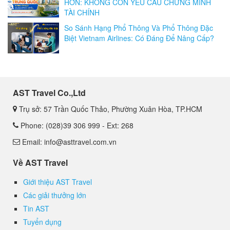
HƠN: KHÔNG CÒN YÊU CẦU CHỨNG MINH
TÀI CHÍNH
So Sánh Hạng Phổ Thông Và Phổ Thông Đặc
Biệt Vietnam Airlines: Có Đáng Để Nâng Cấp?
AST Travel Co.,Ltd
Trụ sở: 57 Trần Quốc Thảo, Phường Xuân Hòa, TP.HCM
Phone: (028)39 306 999 - Ext: 268
Email: info@asttravel.com.vn
Về AST Travel
Giới thiệu AST Travel
Các giải thưởng lớn
Tin AST
Tuyển dụng