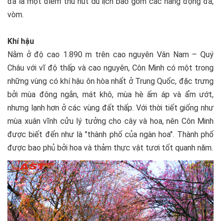
đá là một điểm thu hút du lịch bao gồm các hang động đá,
vòm.
Khí hậu
Nằm ở độ cao 1.890 m trên cao nguyên Vân Nam – Quý
Châu với vĩ độ thấp và cao nguyên, Côn Minh có một trong
những vùng có khí hậu ôn hòa nhất ở Trung Quốc, đặc trưng
bởi mùa đông ngắn, mát khô, mùa hè ấm áp và ẩm ướt,
nhưng lạnh hơn ở các vùng đất thấp. Với thời tiết giống như
mùa xuân vĩnh cửu lý tưởng cho cây và hoa, nên Côn Minh
được biết đến như là "thành phố của ngàn hoa". Thành phố
được bao phủ bởi hoa và thảm thực vật tươi tốt quanh năm.