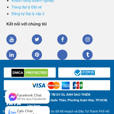
Khách hàng doanh nghiệp
Trang đại lý Đặt vé
Đăng ký Đại lý cấp 2
Kết nối với chúng tôi
CÔNG TY TNHH TM DV DL ÁNH SAO THIÊN
Facebook Chat
Hỗ trợ qua Facebook
Địa chỉ: 57 Trần Quốc Thảo, Phường Xuân Hòa, TP.HCM,
Việt Nam
Zalo Chat
Số Giấy phép ĐKKD: 0304967783 do Sở Kế Hoạch và Đầu Tư Thành Phố Hồ