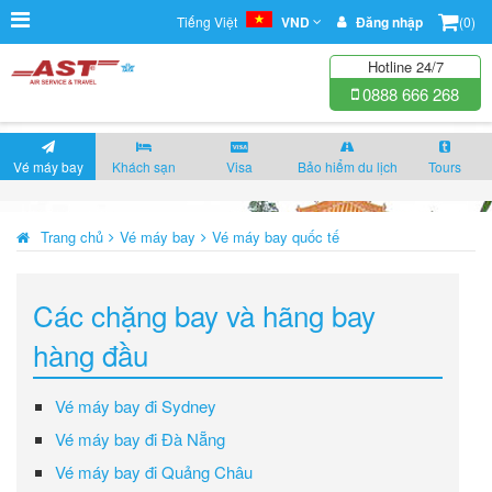
Tiếng Việt
VND
Đăng nhập
(0)
Hotline 24/7
0888 666 268
Vé máy bay
Khách sạn
Visa
Bảo hiểm du lịch
Tours
Trang chủ
Vé máy bay
Vé máy bay quốc tế
Các chặng bay và hãng bay
hàng đầu
Vé máy bay đi Sydney
Vé máy bay đi Đà Nẵng
Vé máy bay đi Quảng Châu