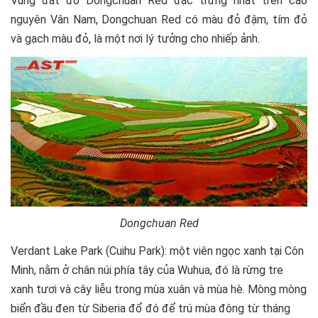
Vùng đất đỏ Dongchuan Red đặc trưng nhất trên cao
nguyên Vân Nam, Dongchuan Red có màu đỏ đậm, tím đỏ
và gạch màu đỏ, là một nơi lý tưởng cho nhiếp ảnh.
Dongchuan Red
Verdant Lake Park (Cuihu Park): một viên ngọc xanh tại Côn
Minh, nằm ở chân núi phía tây của Wuhua, đó là rừng tre
xanh tươi và cây liễu trong mùa xuân và mùa hè. Mòng mòng
biển đầu đen từ Siberia đổ đó để trú mùa đông từ tháng