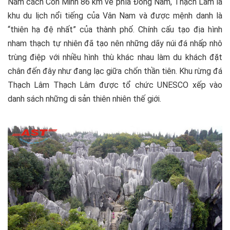
Nằm cách Côn Minh 86 km về phía Đông Nam, Thạch Lâm là
khu du lịch nổi tiếng của Vân Nam và được mệnh danh là
“thiên hạ đệ nhất” của thành phố. Chính cấu tạo địa hình
nham thạch tự nhiên đã tạo nên những dãy núi đá nhấp nhô
trùng điệp với nhiều hình thù khác nhau làm du khách đặt
chân đến đây như đang lạc giữa chốn thần tiên. Khu rừng đá
Thạch Lâm Thạch Lâm được tổ chức UNESCO xếp vào
danh sách những di sản thiên nhiên thế giới.