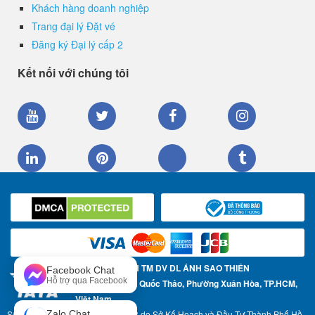
Khách hàng doanh nghiệp
Trang đại lý Đặt vé
Đăng ký Đại lý cấp 2
Kết nối với chúng tôi
CÔNG TY TNHH TM DV DL ÁNH SAO THIÊN
Facebook Chat
Hỗ trợ qua Facebook
Địa chỉ: 57 Trần Quốc Thảo, Phường Xuân Hòa, TP.HCM,
Việt Nam
Số Giấy phép ĐKKD: 0304967783 do Sở Kế Hoạch và Đầu Tư Thành Phố Hồ
Zalo Chat